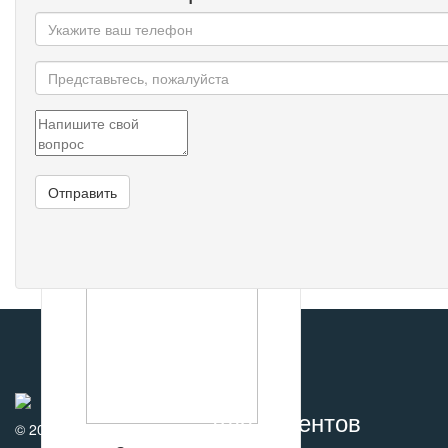
Панель лев.централ.стойки
мет.
401
р
В КОРЗИНУ
Для клиентов
© 2010-2017