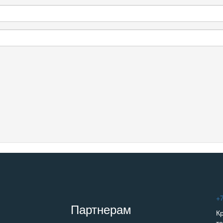
+7
Партнерам
К
т