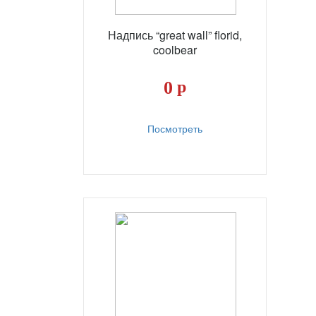
Надпись “great wall” florid,
coolbear
0
р
Посмотреть