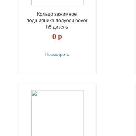
Кольцо зажимное
подшипника полуоси hover
h5 дизель
0
р
Посмотреть