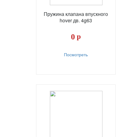
Пружина клапана впускного
hover дв. 4g63
0
р
Посмотреть