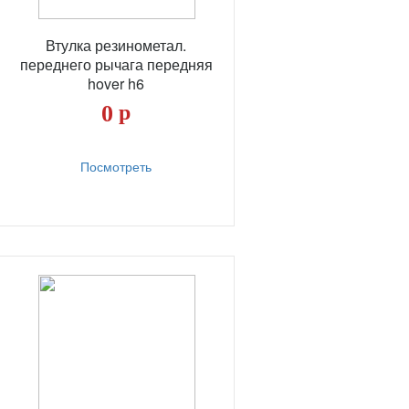
Втулка резинометал.
переднего рычага передняя
hover h6
0
р
Посмотреть