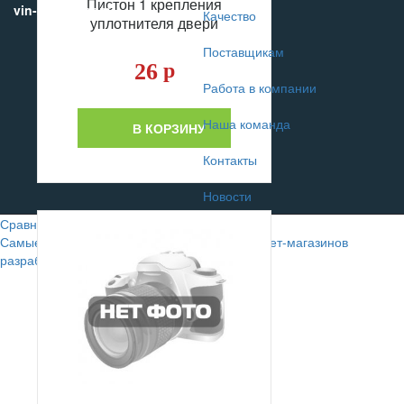
Пистон 1 крепления
vin-motors.com
Качество
уплотнителя двери
Поставщикам
26
р
Работа в компании
Наша команда
В КОРЗИНУ
Контакты
Новости
Сравнение
0
Самые лучшие сайты автомобильных интернет-магазинов
разрабатывают в