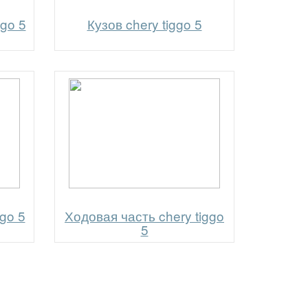
go 5
Кузов chery tiggo 5
go 5
Ходовая часть chery tiggo
5