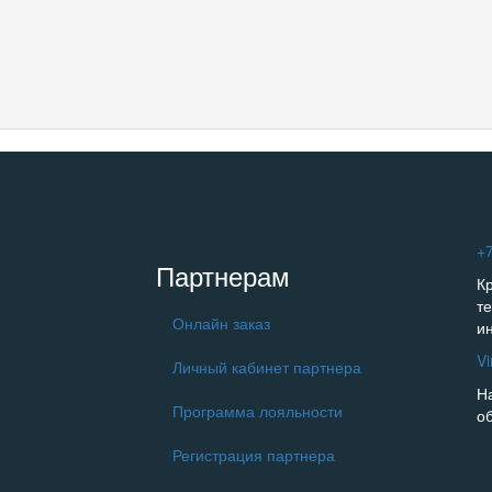
+7
Партнерам
К
т
Онлайн заказ
и
V
Личный кабинет партнера
Н
Программа лояльности
о
Регистрация партнера