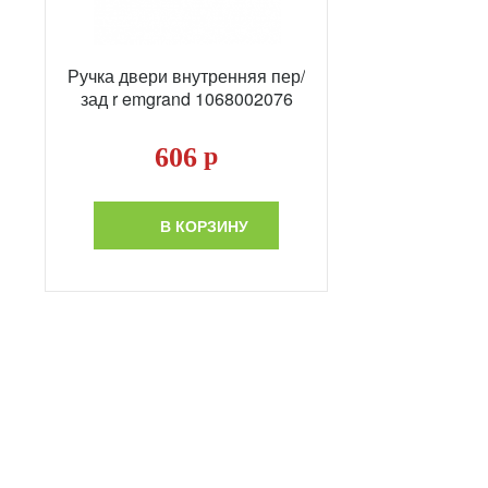
Ручка двери внутренняя пер/
зад r emgrand 1068002076
606
р
В КОРЗИНУ