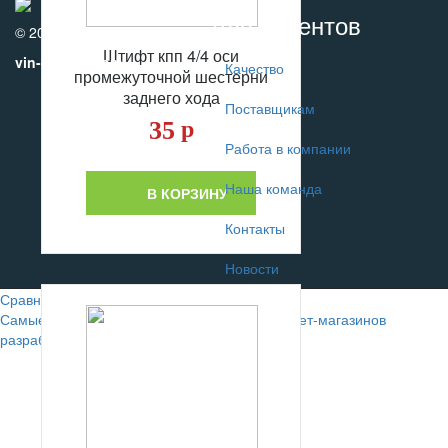
Для клиентов
© 2010-2017
Штифт кпп 4/4 оси
vin-motors.com
Качество
промежуточной шестерни
заднего хода
Поставщикам
35
р
Работа в компании
Наша команда
В КОРЗИНУ
Контакты
Новости
Сравнение
0
Самые лучшие сайты автомобильных интернет-магазинов
разрабатывают в