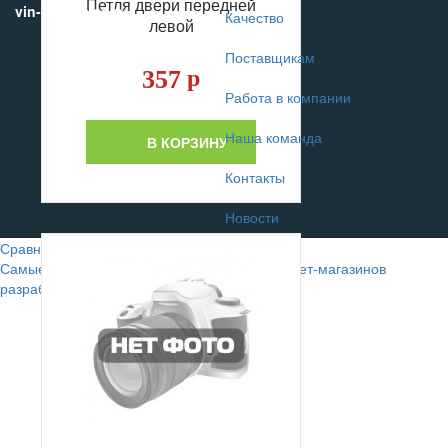
Петля двери передней
vin-motors.com
Качество
левой
Поставщикам
357
р
Работа в компании
Наша команда
В КОРЗИНУ
Контакты
Новости
Сравнение
0
Самые лучшие сайты автомобильных интернет-магазинов
разрабатывают в