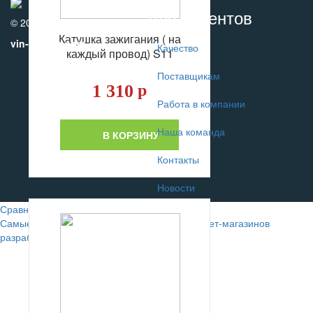
Для клиентов
© 2010-2017
Катушка зажигания ( на
vin-motors.com
Качество
каждый провод) S11
Поставщикам
1 310
р
Работа в компании
Наша команда
В КОРЗИНУ
Контакты
Новости
Сравнение
0
Самые лучшие сайты автомобильных интернет-магазинов
разрабатывают в