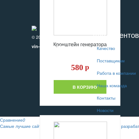
Для клиентов
© 2010-2017
Кронштейн генератора
vin-motors.com
Качество
Поставщикам
580
р
Работа в компании
Наша команда
В КОРЗИНУ
Контакты
Новости
Сравнение
0
Самые лучшие сайты автомобильных интернет-магазинов разраба