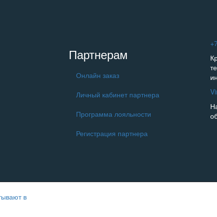
+7
Партнерам
К
т
Онлайн заказ
и
V
Личный кабинет партнера
Н
Программа лояльности
о
Регистрация партнера
тывают в