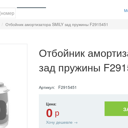
М
й
Отбойник амортизатора SMILY зад пружины F2915451
Отбойник амортиз
зад пружины F291
Артикул: F2915451
Цена:
З
0
р
Хочу дешевле →