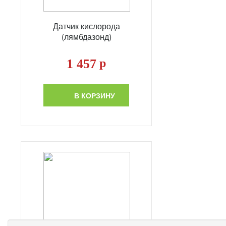
Датчик кислорода
(лямбдазонд)
1 457
р
В КОРЗИНУ