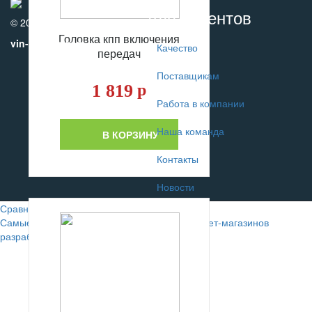
Для клиентов
© 2010-2017
Головка кпп включения
vin-motors.com
Качество
передач
Поставщикам
1 819
р
Работа в компании
Наша команда
В КОРЗИНУ
Контакты
Новости
Сравнение
0
Самые лучшие сайты автомобильных интернет-магазинов
разрабатывают в