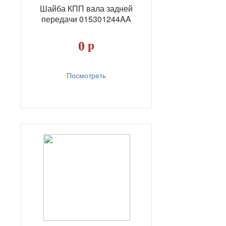
Шайба КПП вала задней
передачи 015301244AA
0
р
Посмотреть