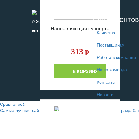
Для клиентов
© 2010-2017
Направляющая суппорта
vin-motors.com
Качество
Поставщикам
313
р
Работа в компании
Наша команда
В КОРЗИНУ
Контакты
Новости
Сравнение
0
Самые лучшие сайты автомобильных интернет-магазинов разраба