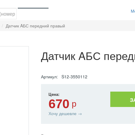
М
й
Датчик AБС передний правый
Датчик AБС перед
Артикул: S12-3550112
Цена:
З
670
р
Хочу дешевле →