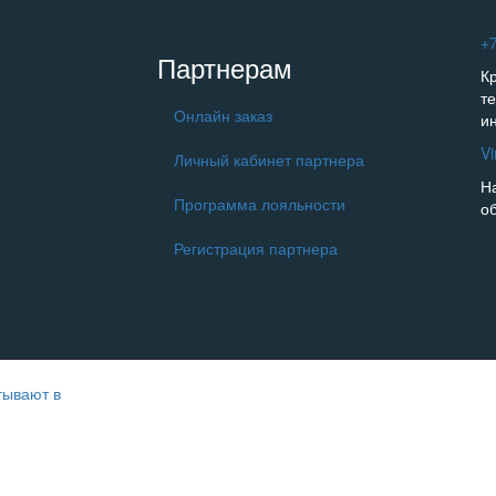
+7
Партнерам
К
т
Онлайн заказ
и
V
Личный кабинет партнера
Н
Программа лояльности
о
Регистрация партнера
тывают в