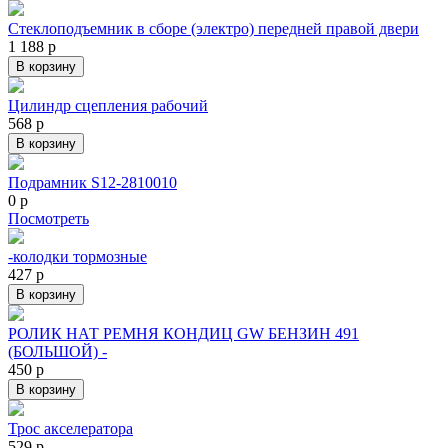
Стеклоподъемник в сборе (электро) передней правой двери
1 188
р
В корзину
Цилиндр сцепления рабочий
568
р
В корзину
Подрамник S12-2810010
0
р
Посмотреть
-колодки тормозные
427
р
В корзину
РОЛИК НАТ РЕМНЯ КОНДИЦ GW БЕНЗИН 491
(БОЛЬШОЙ) -
450
р
В корзину
Трос акселератора
529
р