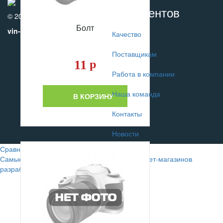
Для клиентов
© 2010-2017
Болт
vin-motors.com
Качество
Поставщикам
11
р
Работа в компании
Наша команда
В КОРЗИНУ
Контакты
Новости
Сравнение
0
Самые лучшие сайты автомобильных интернет-магазинов
разрабатывают в