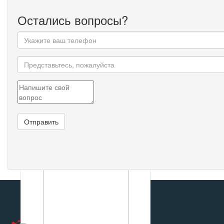
Остались вопросы?
Блок парктроника gw sailor -
3818510a3-s
0
р
Посмотреть