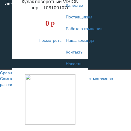
Кулак поворотный VISION
vin-motors.com
Качество
пер L 1061001070
Поставщикам
0
р
Работа в компании
Посмотреть
Наша команда
Контакты
Новости
Сравнение
0
Самые лучшие сайты автомобильных интернет-магазинов
разрабатывают в