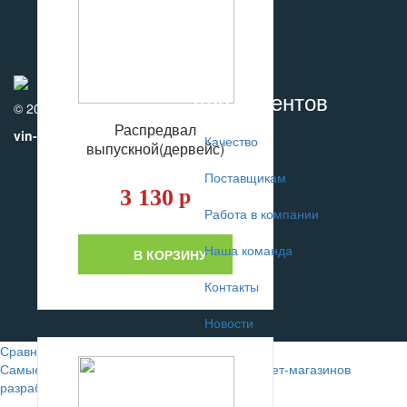
Для клиентов
© 2010-2017
Распредвал
vin-motors.com
Качество
выпускной(дервейс)
Поставщикам
3 130
р
Работа в компании
Наша команда
В КОРЗИНУ
Контакты
Новости
Сравнение
0
Самые лучшие сайты автомобильных интернет-магазинов
разрабатывают в