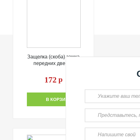
Защелка (скоба) замка
передних дверей
172
р
В КОРЗИНУ