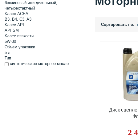
Моторн
бензиновый или дизельный,
четырехтактный
Класс ACEA
B3, B4, C3, A3
Сортировать по:
Класс API
API SM
Класс вязкости
5W-30
Объем упаковки
5 л
Тип
синтетическое моторное масло
Диск сцепл
Ф
2 